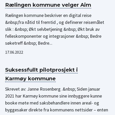
Rælingen kommune velger Aim
Rælingen kommune beskriver en digital reise
&nbsp;fra nåtid til fremtid , og definerer reisemålet
slik : &nbsp; Økt selvbetjening &nbsp; Økt bruk av
felleskomponenter og integrasjoner &nbsp; Bedre
søketreff &nbsp; Bedre...
17.06.2022
Suksessfullt pilotprosjekt i
Karmøy kommune
Skrevet av: Janne Rosenberg .&nbsp; Siden januar
2021 har Karmøy kommune sine innbyggere kunne
booke møte med saksbehandlere innen areal- og
byggesaker direkte fra kommunens nettsider – enten