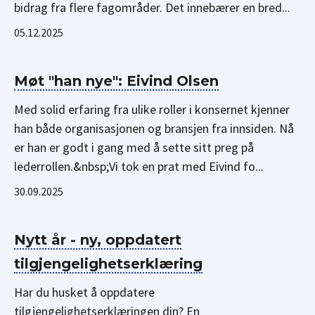
bidrag fra flere fagområder. Det innebærer en bred...
05.12.2025
Møt "han nye": Eivind Olsen
Med solid erfaring fra ulike roller i konsernet kjenner
han både organisasjonen og bransjen fra innsiden. Nå
er han er godt i gang med å sette sitt preg på
lederrollen.&nbsp;Vi tok en prat med Eivind fo...
30.09.2025
Nytt år - ny, oppdatert
tilgjengelighetserklæring
Har du husket å oppdatere
tilgjengelighetserklæringen din? En